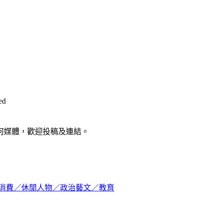
ed
任何媒體，歡迎投稿及連結。
消費／休閒
人物／政治
藝文／教育